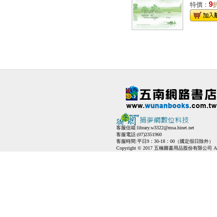
9
特價：
客服信箱:
library.w3322@msa.hinet.net
客服電話:(07)2351960
客服時間:平日9：30-18：00（國定假日除外）
Copyright © 2017 五楠圖書用品股份有限公司 All Ri