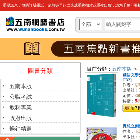
重要訊息：慎防詐騙電話，絕無簽單錯誤造成重複扣款或重複出貨，請您千萬不要操
目前分類：
五南本版
＞
圖書分類
國語文學史[
CB2]
作者：
胡
五南本版
出版社：
定價：
36
公職考試
9
特價：
教科專業
政府出版
真想立刻
暢銷精選
作者：
克
出版社：