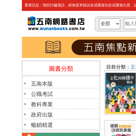
重要訊息：慎防詐騙電話，絕無簽單錯誤造成重複扣款或重複出貨，請
目前分類：
五
圖書分類
五南本版
公職考試
教科專業
政府出版
暢銷精選