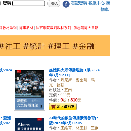
密碼
忘記密碼
客服中心
購
f
物車
保教材系列
海事教材
法官學院裁判教材系列
張志清海大書籍
/2024
媒體與大眾傳播理論[1版/2024
年3月/1Z1F]
作者：
丹尼斯．麥奎爾、馬
克．德茲
出版社：
五南
定價：
900元
9
810
特價：
折！
元
：亞洲
AI時代的數位傳播素養教育[2
02...
版/2023年2月/1Z0V...
作者：
王維菁、林玉鵬、王俐