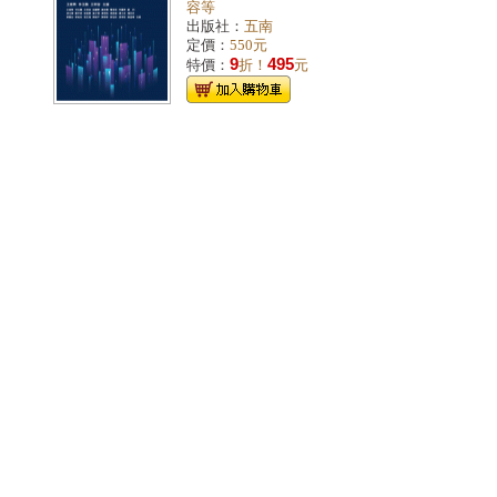
容等
出版社：
五南
定價：
550元
9
495
特價：
折！
元