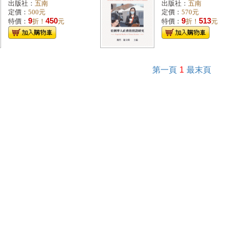
出版社：
五南
出版社：
五南
定價：
500元
定價：
570元
9
450
9
513
特價：
折！
元
特價：
折！
元
第一頁
1
最末頁