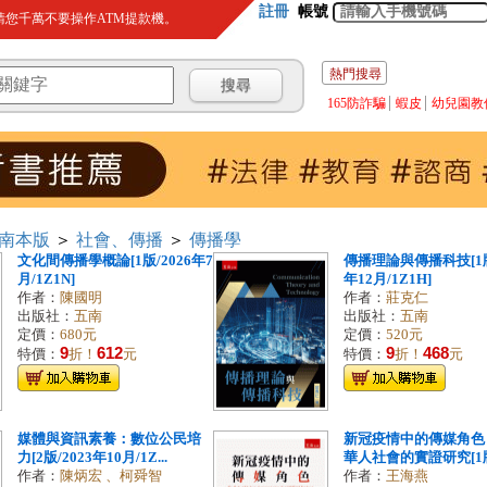
註冊
帳號
您千萬不要操作ATM提款機。
熱門搜尋
165防詐騙
蝦皮
幼兒園教
南本版
＞
社會、傳播
＞
傳播學
文化間傳播學概論[1版/2026年7
傳播理論與傳播科技[1版
月/1Z1N]
年12月/1Z1H]
作者：
陳國明
作者：
莊克仁
出版社：
五南
出版社：
五南
定價：
680元
定價：
520元
9
612
9
468
特價：
折！
元
特價：
折！
元
媒體與資訊素養：數位公民培
新冠疫情中的傳媒角色
力[2版/2023年10月/1Z...
華人社會的實證研究[1版/2
作者：
陳炳宏 、柯舜智
作者：
王海燕