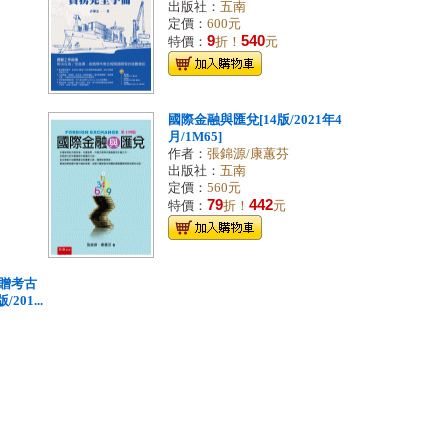
出版社：
五南
定價：
600元
9
540
特價：
折！
元
國際金融與匯兌[14版/2021年4
月/1M65]
作者：
張錦源/康蕙芬
出版社：
五南
定價：
560元
79
442
特價：
折！
元
贈考古
01...