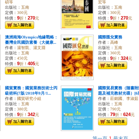
碩等
宏等
出版社：
五南
出版社：
五南
定價：
300元
定價：
300元
9
270
9
270
特價：
折！
元
特價：
折！
元
澳洲南海Olympics地緣戰略：
國際匯兌實務
臺灣全民國防素養（大健康...
作者：
高峰
作者：
湯智凱、湯文淵
出版社：
五南
出版社：
五南
定價：
360元
9
324
定價：
450元
特價：
折！
元
9
405
特價：
折！
元
國貿實務：國貿業務技術士丙
國際貿易實務（隨書附
級術科[7版/2018年9月/1...
題及補充教材光碟）[6版/2
作者：
國貿研究小組
作者：
莊銘國、李淑茹
出版社：
五南
出版社：
五南
定價：
380元
定價：
790元
9
342
79
624
特價：
折！
元
特價：
折！
元
第一頁
1
最末頁