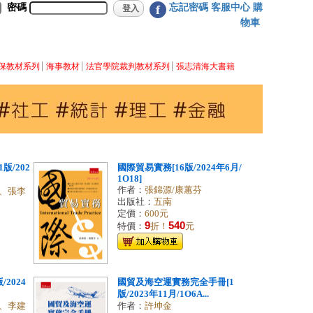
密碼
忘記密碼
客服中心
購
f
物車
保教材系列
海事教材
法官學院裁判教材系列
張志清海大書籍
版/202
國際貿易實務[16版/2024年6月/
1O18]
作者：
張錦源/康蕙芬
、張李
出版社：
五南
定價：
600元
9
540
特價：
折！
元
2024
國貿及海空運實務完全手冊[1
版/2023年11月/1O6A...
、李建
作者：
許坤金