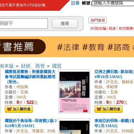
註冊
帳號
您千萬不要操作ATM提款機。
熱門搜尋
165防詐騙
蝦皮
幼兒園教
南本版
＞
財經、商管
＞
國貿
國際貿易實務：附最新國貿大
亞洲之鑽石龍─新加坡[1
會考試題彙編詳解與重點整理
4年10月/1MAU]
（附光...
作者：
許文志、賴錦全
作者：
何怡興
曉娟、李昭華
出版社：
五南
出版社：
五南
定價：
580元
定價：
300元
9
522
9
270
特價：
折！
元
特價：
折！
元
耀眼的千島珍珠─菲律賓[1版/2
東南亞的明珠─泰國[1版/
024年5月/1MAT]
年2月/1MAS]
作者：
許文志、李建宏、許純
作者：
許文志、許純碩