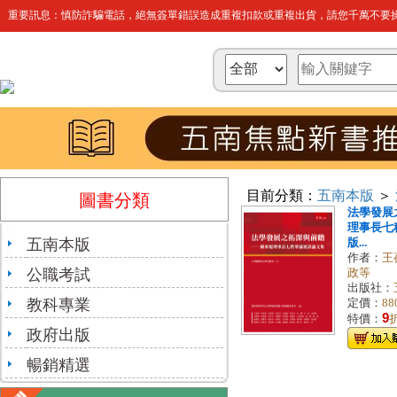
重要訊息：慎防詐騙電話，絕無簽單錯誤造成重複扣款或重複出貨，請您千萬不要操
目前分類：
五南本版
＞
圖書分類
法學發展
理事長七
五南本版
版...
作者：
王
公職考試
政等
出版社：
教科專業
定價：
88
9
特價：
政府出版
暢銷精選