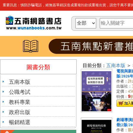
重要訊息：慎防詐騙電話，絕無簽單錯誤造成重複扣款或重複出貨，請您千萬不要操
目前分類：
五南本版
＞
圖書分類
電視與新
版/2026年
五南本版
作者：
許
出版社：
公職考試
定價：
45
9
特價：
教科專業
政府出版
劇場導演
暢銷精選
冊[2版/20
作者：
凱