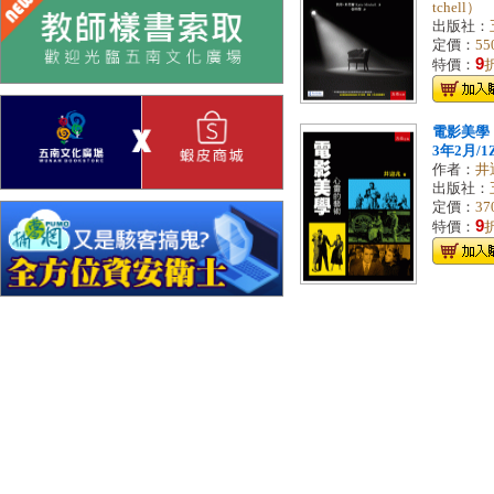
tchell）
出版社：
定價：
55
9
特價：
電影美學：
3年2月/1
作者：
井
出版社：
定價：
37
9
特價：