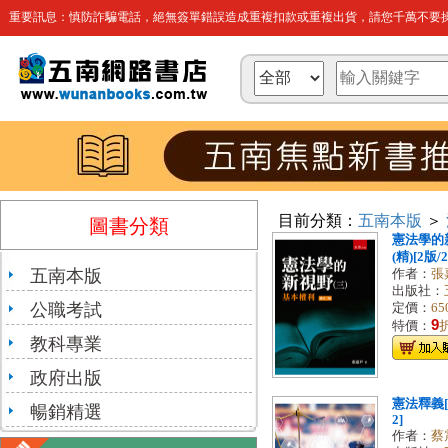
重要訊息：慎防詐騙電話，絕無簽單錯誤造成重複扣款或重複出貨，請您千萬不要操
目前分類：
五南本版
＞
圖書分類
憲法學的
(精)[2版/2
五南本版
作者：
張
出版社：
公職考試
定價：
65
9
特價：
教科專業
政府出版
憲法釋義[1
暢銷精選
2]
作者：
蔡