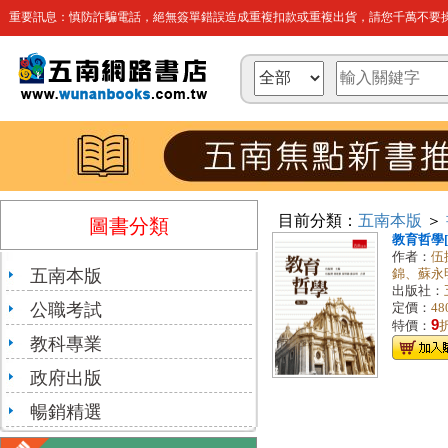
重要訊息：慎防詐騙電話，絕無簽單錯誤造成重複扣款或重複出貨，請您千萬不要操
目前分類：
五南本版
＞
圖書分類
教育哲學[3
作者：
伍
五南本版
錦、蘇永
出版社：
公職考試
定價：
48
9
特價：
教科專業
政府出版
暢銷精選