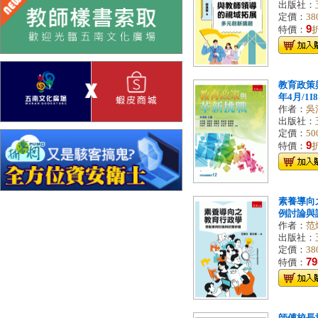
出版社：
定價：
38
9
特價：
教育政策與
年4月/1I8
作者：
吳
出版社：
定價：
50
9
特價：
素養導向
例討論與試題
作者：
范
出版社：
定價：
38
79
特價：