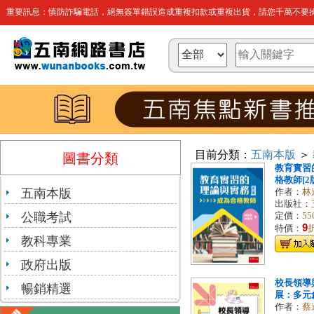
重要訊息：慎防詐騙電話，絕無簽單錯誤造成重複扣款或重複出貨，請您千萬不要操
目前分類：
五南本版
＞
圖書分類
教育實習
格教師[2版/
五南本版
作者：
林
出版社：
公職考試
定價：
55
9
特價：
教科專業
政府出版
校長領導
暢銷精選
展：多元創新
作者：
蔡