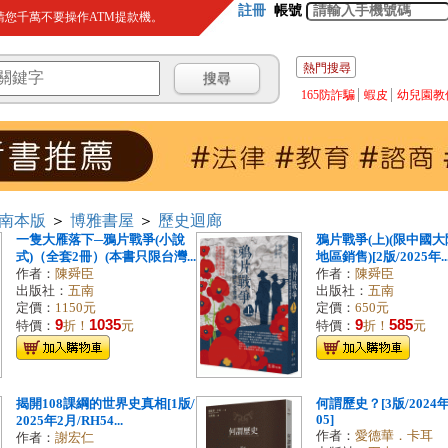
註冊
帳號
您千萬不要操作ATM提款機。
熱門搜尋
165防詐騙
蝦皮
幼兒園教
南本版
＞
博雅書屋
＞
歷史迴廊
一隻大雁落下─鴉片戰爭(小說
鴉片戰爭(上)(限中國
式)（全套2冊）(本書只限台灣...
地區銷售)[2版/2025年..
作者：
陳舜臣
作者：
陳舜臣
出版社：
五南
出版社：
五南
定價：
1150元
定價：
650元
9
1035
9
585
特價：
折！
元
特價：
折！
元
揭開108課綱的世界史真相[1版/
何謂歷史？[3版/2024年
05]
2025年2月/RH54...
作者：
愛德華．卡耳
作者：
謝宏仁