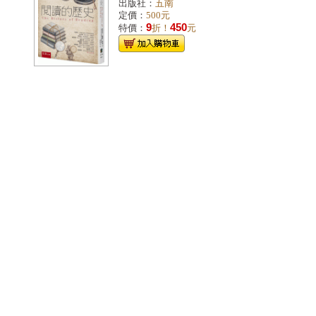
出版社：
五南
定價：
500元
9
450
特價：
折！
元