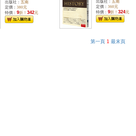
出版社：
五南
出版社：
五南
定價：
360元
定價：
380元
9
324
9
342
特價：
折！
元
特價：
折！
元
第一頁
1
最末頁