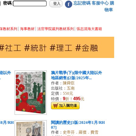
密碼
忘記密碼
客服中心
購
f
物車
保教材系列
海事教材
法官學院裁判教材系列
張志清海大書籍
大陸以外
鴉片戰爭(下)(限中國大陸以外
.
地區銷售)[2版/2025年...
作者：
陳舜臣
出版社：
五南
定價：
550元
9
495
特價：
折！
元
8月/RH
閱讀的歷史[3版/2024年1月/RH
07]
作者：
史帝芬．羅傑．費雪