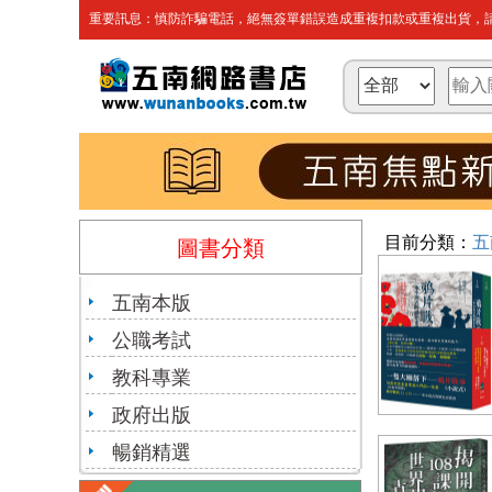
重要訊息：慎防詐騙電話，絕無簽單錯誤造成重複扣款或重複出貨，請
目前分類：
五
圖書分類
五南本版
公職考試
教科專業
政府出版
暢銷精選