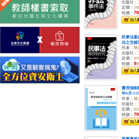
出版社：
定價：
56
79
特價：
民事法案
法之交錯運用
作者：
林
出版社：
定價：
45
9
特價：
實用強制執
年6月/1S7
作者：
林
出版社：
定價：
62
79
特價：