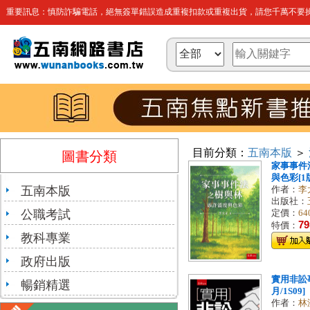
重要訊息：慎防詐騙電話，絕無簽單錯誤造成重複扣款或重複出貨，請您千萬不要操
目前分類：
五南本版
＞
圖書分類
家事事件
與色彩[1版/
五南本版
作者：
李
出版社：
公職考試
定價：
64
79
特價：
教科專業
政府出版
實用非訟事
暢銷精選
月/1S09]
作者：
林