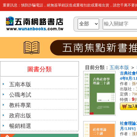
重要訊息：慎防詐騙電話，絕無簽單錯誤造成重複扣款或重複出貨，請您千萬不要操
目前分類：
五南本版
＞
圖書分類
古典社會學
4年8月/1J
五南本版
作者：
孫
出版社：
公職考試
定價：
79
9
特價：
教科專業
政府出版
社會理論二
暢銷精選
月/1J0V]
作者：
漢