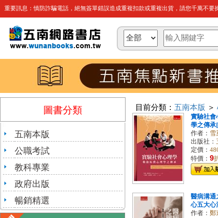
重要訊息：慎防詐騙電話，絕無簽單錯誤造成重複扣款或重複出貨，請您千萬不要操
目前分類：
五南本版
＞
圖書分類
實驗社會
學之傳承[2版
五南本版
作者：
雪
出版社：
公職考試
定價：
48
9
特價：
教科專業
政府出版
醫病溝通
暢銷精選
心五大心
作者：
鄭