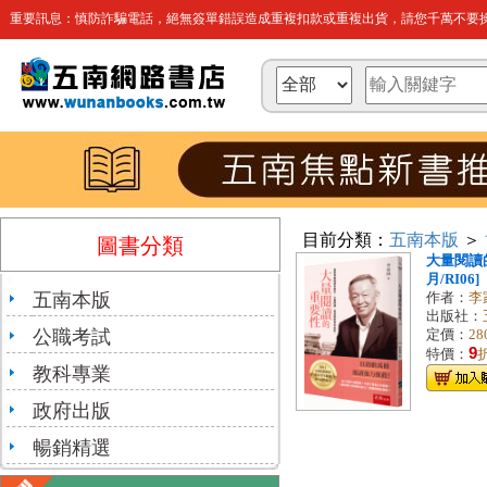
重要訊息：慎防詐騙電話，絕無簽單錯誤造成重複扣款或重複出貨，請您千萬不要操
目前分類：
五南本版
＞
圖書分類
大量閱讀的
月/RI06]
五南本版
作者：
李
出版社：
公職考試
定價：
28
9
特價：
教科專業
政府出版
暢銷精選