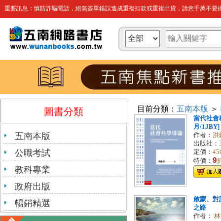
重要訊息：慎防詐騙電話，絕無簽單錯誤造成重複扣款或重複出貨，請您千萬不要操
目前分類：
五南本版
＞
圖書分類
當代社會科
月/1JBY]
五南本版
作者：
洪
出版社：
公職考試
定價：
45
9
特價：
教科專業
政府出版
啟蒙、對
暢銷精選
之路
作者：
林