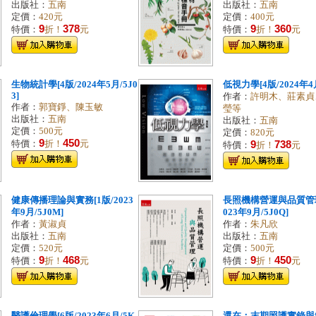
出版社：
五南
出版社：
五南
定價：
420元
定價：
400元
9
378
9
360
特價：
折！
元
特價：
折！
元
生物統計學[4版/2024年5月/5J0
低視力學[4版/2024年4月
3]
作者：
許明木、莊素貞
作者：
郭寶錚、陳玉敏
瑩等
出版社：
五南
出版社：
五南
定價：
500元
定價：
820元
9
450
特價：
折！
元
9
738
特價：
折！
元
健康傳播理論與實務[1版/2023
長照機構營運與品質管理
年9月/5J0M]
023年9月/5J0Q]
作者：
黃淑貞
作者：
朱凡欣
出版社：
五南
出版社：
五南
定價：
520元
定價：
500元
9
468
9
450
特價：
折！
元
特價：
折！
元