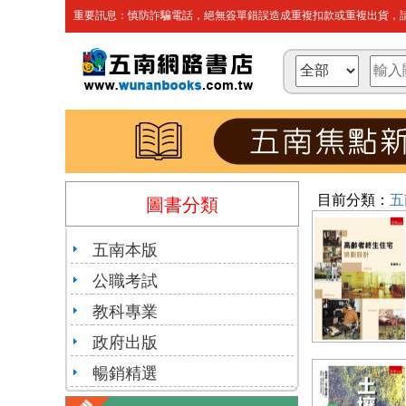
重要訊息：慎防詐騙電話，絕無簽單錯誤造成重複扣款或重複出貨，請
目前分類：
五
圖書分類
五南本版
公職考試
教科專業
政府出版
暢銷精選