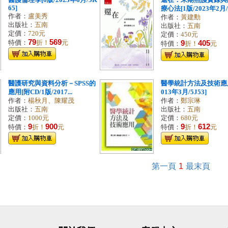
醫護倫理學[6版/2023年6月/5K
還在：末期照護實錄與
65]
療心法[1版/2023年2月/5
作者：
盧美秀
作者：
黃建勳
出版社：
五南
出版社：
五南
定價：
720元
定價：
450元
79
569
特價：
折！
元
9
405
特價：
折！
元
醫護研究與資料分析－SPSS的
醫學統計方法及技術應用
應用[附CD/1版/2017...
013年3月/5J53]
作者：
楊秋月、陳耀茂
作者：
鄭宗琳
出版社：
五南
出版社：
五南
定價：
1000元
定價：
680元
9
900
9
612
特價：
折！
元
特價：
折！
元
第一頁
1
最末頁