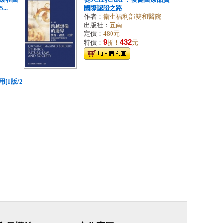
緩和醫
從JCI到CARF：復健醫療品質
...
國際認證之路
作者：
衛生福利部雙和醫院
出版社：
五南
定價：
480元
9
432
特價：
折！
元
[1版/2