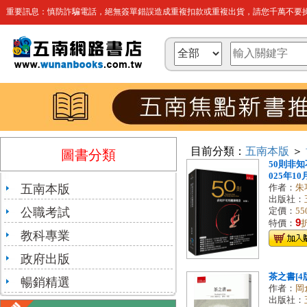
重要訊息：慎防詐騙電話，絕無簽單錯誤造成重複扣款或重複出貨，請您千萬不要操
目前分類：
五南本版
＞
圖書分類
50則非知
025年10月
五南本版
作者：
朱
出版社：
公職考試
定價：
55
9
特價：
教科專業
政府出版
茶之書[4版
暢銷精選
作者：
岡
出版社：