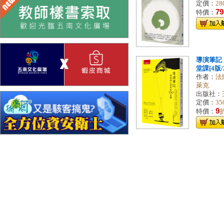
定價：
28
79
特價：
導演筆記
堂課[4版/2
作者：
法
萊克
出版社：
定價：
35
9
特價：