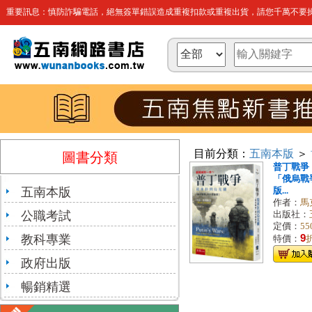
重要訊息：慎防詐騙電話，絕無簽單錯誤造成重複扣款或重複出貨，請您千萬不要操
目前分類：
五南本版
＞
圖書分類
普丁戰爭
「俄烏戰
五南本版
版...
作者：
馬
公職考試
出版社：
定價：
55
教科專業
9
特價：
政府出版
暢銷精選