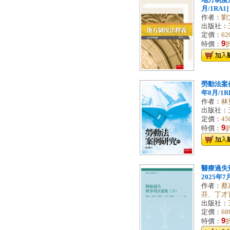
地方制度法
月/1RA1]
作者：
劉
出版社：
定價：
62
9
特價：
勞動法案例研
年8月/1R
作者：
林
出版社：
定價：
45
9
特價：
醫療過失刑
2025年7月/
作者：
蔡
芬、丁才
出版社：
定價：
68
9
特價：