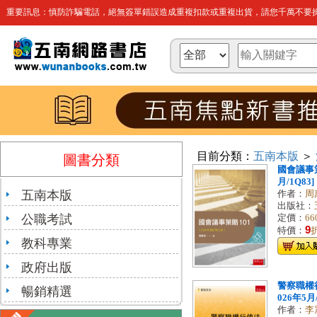
重要訊息：慎防詐騙電話，絕無簽單錯誤造成重複扣款或重複出貨，請您千萬不要操
目前分類：
五南本版
＞
圖書分類
國會議事策略
月/1Q83]
五南本版
作者：
周
出版社：
公職考試
定價：
66
9
特價：
教科專業
政府出版
警察職權行
暢銷精選
026年5月/
作者：
李