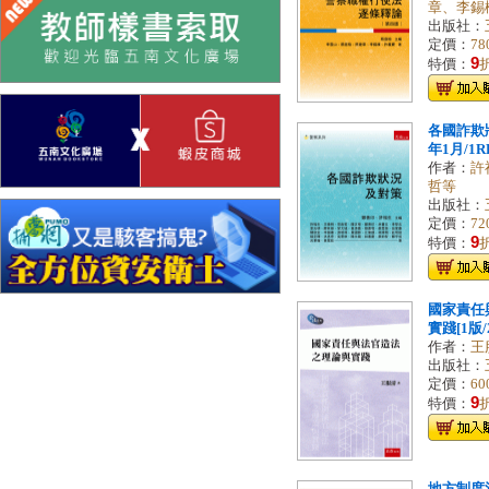
章、李錫
出版社：
定價：
78
9
特價：
各國詐欺狀
年1月/1RF
作者：
許
哲等
出版社：
定價：
72
9
特價：
國家責任
實踐[1版/2
作者：
王
出版社：
定價：
60
9
特價：