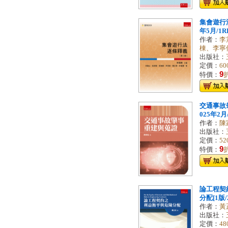
集會遊行法
年5月/1R
作者：
李
棟、李寧
出版社：
定價：
60
9
特價：
交通事故肇
025年2月/
作者：
陳
出版社：
定價：
52
9
特價：
論工程契
分配[1版/2
作者：
黃
出版社：
定價：
48