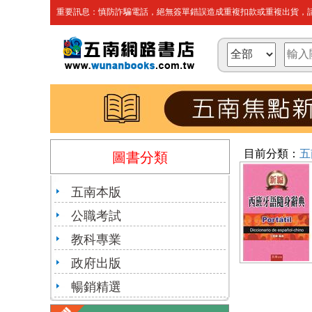
重要訊息：慎防詐騙電話，絕無簽單錯誤造成重複扣款或重複出貨，請
目前分類：
五
圖書分類
五南本版
公職考試
教科專業
政府出版
暢銷精選