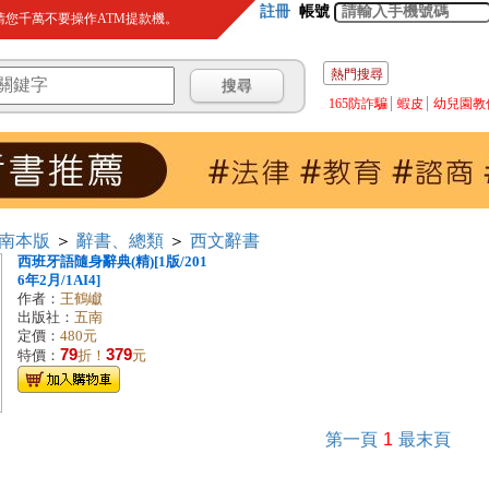
註冊
帳號
您千萬不要操作ATM提款機。
熱門搜尋
165防詐騙
蝦皮
幼兒園教
南本版
＞
辭書、總類
＞
西文辭書
西班牙語隨身辭典(精)[1版/201
6年2月/1AI4]
作者：
王鶴巘
出版社：
五南
定價：
480元
79
379
特價：
折！
元
第一頁
1
最末頁