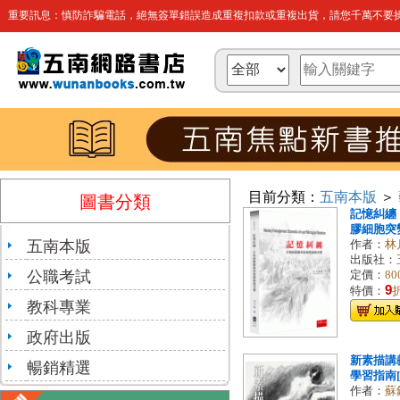
重要訊息：慎防詐騙電話，絕無簽單錯誤造成重複扣款或重複出貨，請您千萬不要操
目前分類：
五南本版
＞
圖書分類
記憶糾纏
膠細胞突變[
五南本版
作者：
林
出版社：
公職考試
定價：
80
9
特價：
教科專業
政府出版
新素描講
暢銷精選
學習指南[1
作者：
蘇