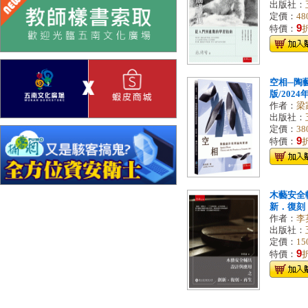
出版社：
定價：
48
9
特價：
空相─陶
版/2024年
作者：
梁
出版社：
定價：
38
9
特價：
木藝安全
新．復刻．再
作者：
李
出版社：
定價：
15
9
特價：