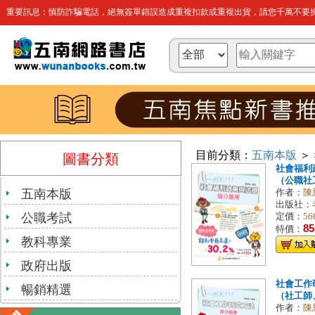
重要訊息：慎防詐騙電話，絕無簽單錯誤造成重複扣款或重複出貨，請您千萬不要操
目前分類：
五南本版
＞
圖書分類
社會福利
（公職社
五南本版
作者：
陳
出版社：
公職考試
定價：
56
85
特價：
教科專業
政府出版
社會工作
暢銷精選
（社工師
作者：
陳