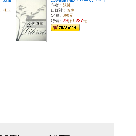
一般倫
文學概論[1版/2011年9月/1X17]
作者：
張健
、柳玉
出版社：
五南
定價：
300元
79
237
特價：
折！
元