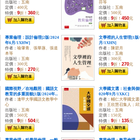
出版社：
五南
芬等
定價：
400元
出版社：
五南
9
360
定價：
500元
特價：
折！
元
9
450
特價：
折！
元
專業倫理：設計倫理[2版/2024
文學裡的人生管理[1版/2
年6月/1XHW]
月/1XHN]
作者：
喻肇青、張華蓀、張道
作者：
陳碧月
本等
出版社：
五南
出版社：
五南
定價：
300元
9
270
定價：
300元
特價：
折！
元
9
270
特價：
折！
元
國際視野╱在地觀照：國語文
大學國文選：社會與個體
教育的多重面貌[1版/2024年...
020年9月/1XKC]
作者：
逢甲大學國語文教學中
作者：
輔仁大學國文選
心
會；王欣慧召集人；邱文才
出版社：
五南
出版社：
五南
定價：
560元
定價：
150元
9
504
9
135
特價：
折！
元
特價：
折！
元