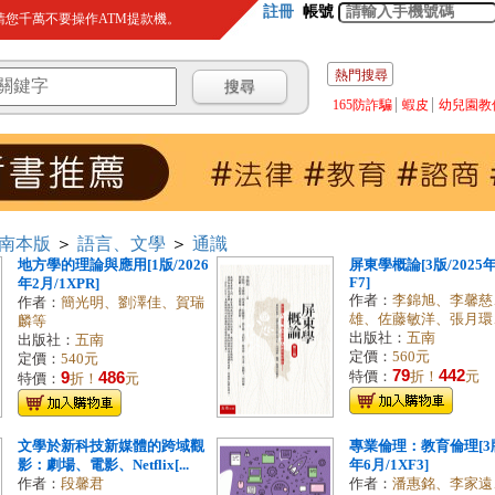
註冊
帳號
您千萬不要操作ATM提款機。
熱門搜尋
165防詐騙
蝦皮
幼兒園教
南本版
＞
語言、文學
＞
通識
地方學的理論與應用[1版/2026
屏東學概論[3版/2025年
F7]
年2月/1XPR]
作者：
李錦旭、李馨慈
作者：
簡光明、劉澤佳、賀瑞
雄、佐藤敏洋、張月環、余
麟等
出版社：
五南
出版社：
五南
定價：
560元
定價：
540元
79
442
9
486
特價：
折！
元
特價：
折！
元
文學於新科技新媒體的跨域觀
專業倫理：教育倫理[3版
影：劇場、電影、Netflix[...
年6月/1XF3]
作者：
段馨君
作者：
潘惠銘、李家遠