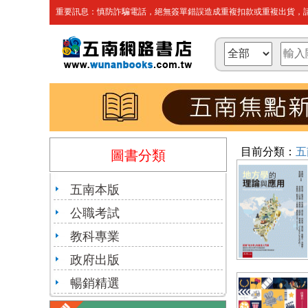
重要訊息：慎防詐騙電話，絕無簽單錯誤造成重複扣款或重複出貨，請
目前分類：
五
圖書分類
五南本版
公職考試
教科專業
政府出版
暢銷精選