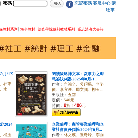
密碼
忘記密碼
客服中心
購
f
物車
保教材系列
海事教材
法官學院裁判教材系列
張志清海大書籍
9月/1X
閱讀策略神文本：敘事力之即
戰祕訣[4版/2025年8月/1...
、郭東
作者：
向鴻全、吳碩禹、李姿
...
儀、李宜涯、周文鵬、柳玉...
出版社：
五南
定價：
540元
9
486
特價：
折！
元
/2024
企業倫理：商管專業倫理和企
業社會責任[3版/2024年6月...
、柳玉
作者：
林文瑛、嚴奇峰、李雨