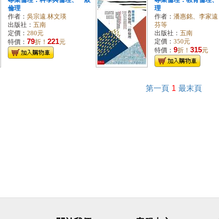
專業倫理：科學與倫理、一般
專業倫理：教育倫理、
倫理
理
作者：
吳宗遠.林文瑛
作者：
潘惠銘、李家遠
出版社：
五南
芬等
定價：
280元
出版社：
五南
79
221
定價：
350元
特價：
折！
元
9
315
特價：
折！
元
第一頁
1
最末頁