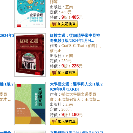
師等
出版社：
五南
定價：
450元
9
405
特價：
折！
元
024年5
紅樓文選：從細瑣平常中見神
奇奧妙[1版/2024年1月/4...
作者：
Graf S. C. Tsai（伯爵）、
蔡元正
出版社：
五南
定價：
250元
9
225
特價：
折！
元
[1版/2
大學國文選：醫學與人文[1版/2
020年9月/1XKD]
委員
作者：
輔仁大學國文選委員
 ...
會；王欣慧召集人；王欣慧 ...
出版社：
五南
定價：
200元
9
180
特價：
折！
元