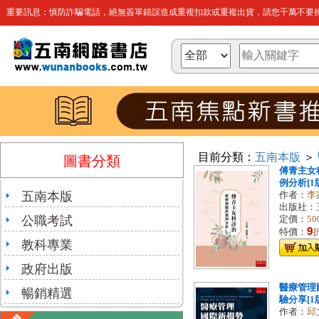
重要訊息：慎防詐騙電話，絕無簽單錯誤造成重複扣款或重複出貨，請您千萬不要操
目前分類：
五南本版
＞
圖書分類
傅青主女
例分析[1版/
五南本版
作者：
李
出版社：
公職考試
定價：
50
9
特價：
教科專業
政府出版
醫療管理
暢銷精選
驗分享[1版/
作者：
邱