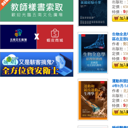
出版社：
定價：
65
9
特價：
生物全息
區在足部的應
作者：
鄭
出版社：
定價：
55
9
特價：
運動和競技
4年9月/5J
作者：
北
出版社：
定價：
42
9
特價：