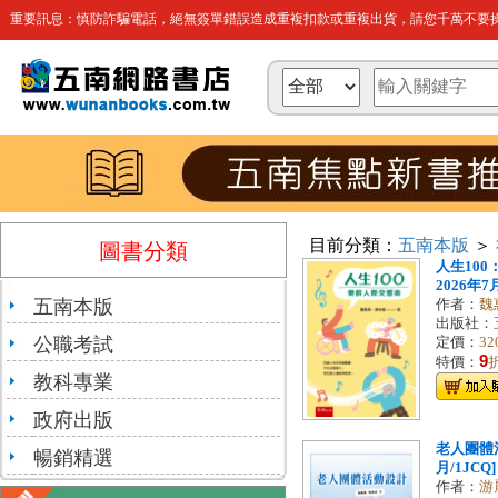
重要訊息：慎防詐騙電話，絕無簽單錯誤造成重複扣款或重複出貨，請您千萬不要操
目前分類：
五南本版
＞
圖書分類
人生100
2026年7月/
五南本版
作者：
魏
出版社：
公職考試
定價：
32
9
特價：
教科專業
政府出版
老人團體活
暢銷精選
月/1JCQ]
作者：
游