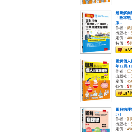
超圖解面
「匯率戰
版...
作者：
戴
出版社：
定價：
40
9
特價：
圖解個人與
年12月/1F
作者：
伍
出版社：
定價：
45
9
特價：
圖解病理學[
57]
作者：
劉
出版社：
定價：
45