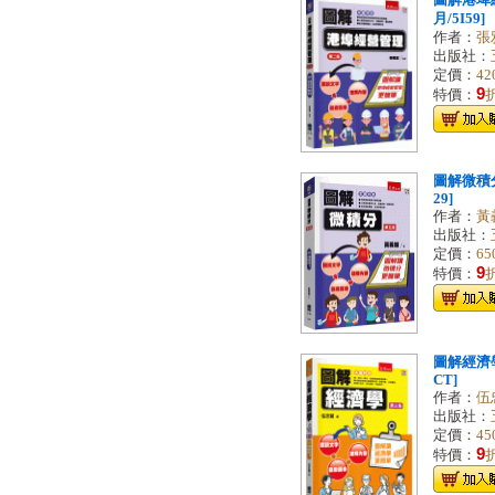
圖解港埠經
月/5I59]
作者：
張
出版社：
定價：
42
9
特價：
圖解微積分[
29]
作者：
黃
出版社：
定價：
65
9
特價：
圖解經濟學[
CT]
作者：
伍
出版社：
定價：
45
9
特價：