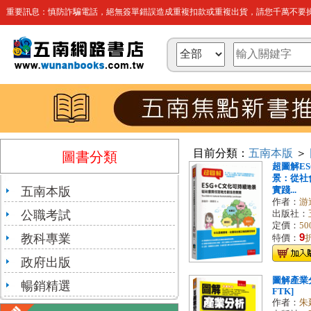
重要訊息：慎防詐騙電話，絕無簽單錯誤造成重複扣款或重複出貨，請您千萬不要操
目前分類：
五南本版
＞
圖書分類
超圖解E
景：從社
五南本版
實踐...
作者：
游
公職考試
出版社：
定價：
50
教科專業
9
特價：
政府出版
圖解產業分
暢銷精選
FTK]
作者：
朱