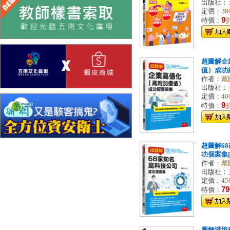
出版社：
定價：
38
9
特價：
超圖解企
值）成功經營
作者：
戴
出版社：
定價：
40
9
特價：
超圖解6
功個案集[1
作者：
戴
出版社：
定價：
45
79
特價：