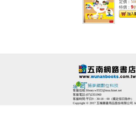
定價：
50
9
特價：
客服信箱:
library.w3322@msa.hinet.net
客服電話:(07)2351960
客服時間:平日9：30-18：00（國定假日除外）
Copyright © 2017 五楠圖書用品股份有限公司 All Ri