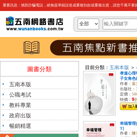
重要訊息：慎防詐騙電話，絕無簽單錯誤造成重複扣款或重複出貨，請您千萬不要操
目前分類：
五南本版
＞
圖書分類
孝道心理
子女角色的運
五南本版
作者：
葉
出版社：
公職考試
定價：
58
9
特價：
教科專業
政府出版
幸福管理[1
暢銷精選
T]
作者：
陳