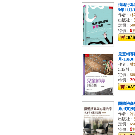
情緒行為障
5年11月/1
作者：
林
出版社：
定價：
50
9
特價：
兒童輔導與
月/1BK0]
作者：
林
出版社：
定價：
80
79
特價：
團體諮商
應用實務[2版
作者：
許
出版社：
定價：
65
9
特價：