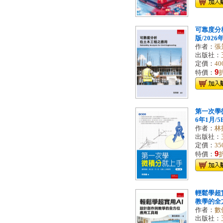
可靠度分
版/2026年
作者：
張
出版社：
定價：
40
9
特價：
第一次學微
6年1月/5E
作者：
林
出版社：
定價：
35
9
特價：
輕鬆學超
教學的全方
作者：
數
出版社：