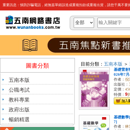
重要訊息：慎防詐騙電話，絕無簽單錯誤造成重複扣款或重複出貨，請您千萬不要操
目前分類：
五南本版
＞
圖書分類
基礎雷射物
026年7月
五南本版
作者：
倪
出版社：
公職考試
定價：
45
9
特價：
教科專業
政府出版
基礎數學[3
暢銷精選
7]
作者：
林