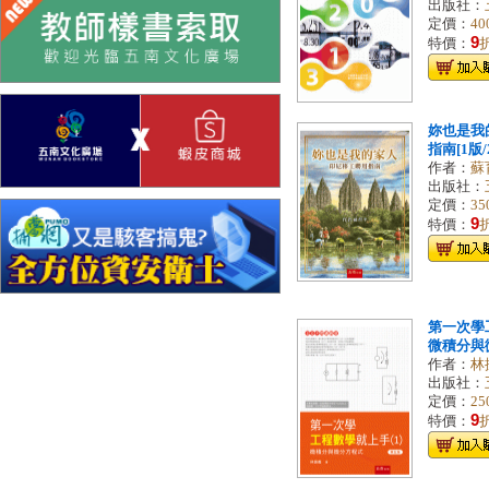
出版社：
定價：
40
9
特價：
妳也是我
指南[1版/2
作者：
蘇
出版社：
定價：
35
9
特價：
第一次學
微積分與微
作者：
林
出版社：
定價：
25
9
特價：