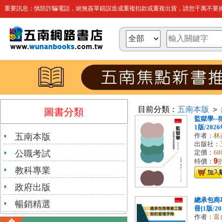
重要訊息：慎防詐騙電話，絕無簽單錯誤造成重複扣款或重複出貨，請您千萬不要操
目前分類：
五南本版
＞
圖書分類
監獄學─
1版/2026
五南本版
作者：
林
出版社：
公職考試
定價：
68
9
特價：
教科專業
政府出版
總承包商
暢銷精選
冊[1版/20
作者：
富