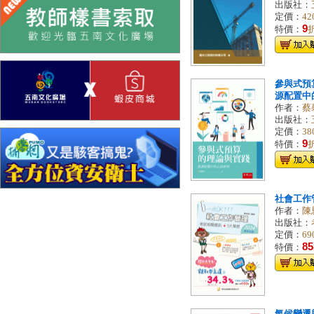
出版社：
定價：
42
9
特價：
參與式預
源配置中的公
作者：
蔡
出版社：
定價：
38
9
特價：
社會工作
作者：
陳
出版社：
定價：
69
85
特價：