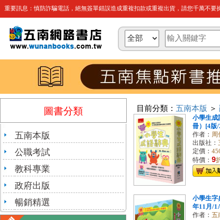
重要訊息：慎防詐騙電話，絕無簽單錯誤造成重複扣款或重複出貨，請您千萬不要操
目前分類：
五南本版
＞
圖書分類
小學生成
冊）[4版/2
五南本版
作者：
周
出版社：
公職考試
定價：
45
9
特價：
教科專業
政府出版
小學生字典(
暢銷精選
年11月/1A
作者：
五