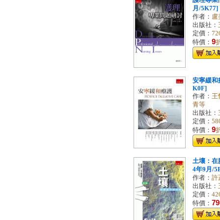
護理專業問
月/5K77]
作者：
盧
出版社：
定價：
72
9
特價：
安寧緩和療
K0F]
作者：
王
青等
出版社：
定價：
58
9
特價：
土壤：在腳
4年9月/5P
作者：
許
出版社：
定價：
42
79
特價：