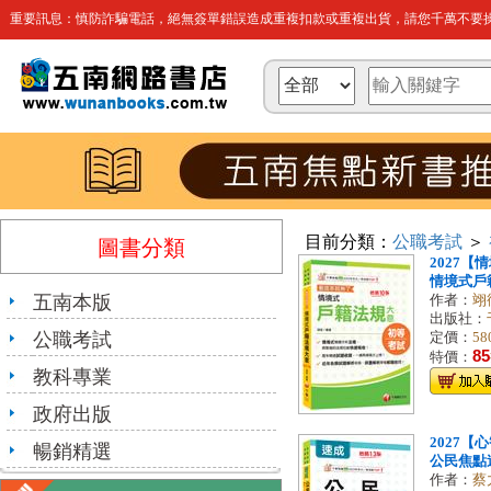
重要訊息：慎防詐騙電話，絕無簽單錯誤造成重複扣款或重複出貨，請您千萬不要操
目前分類：
公職考試
＞
圖書分類
2027
情境式戶籍
五南本版
作者：
翊
出版社：
公職考試
定價：
58
85
特價：
教科專業
政府出版
2027
暢銷精選
公民焦點速
作者：
蔡