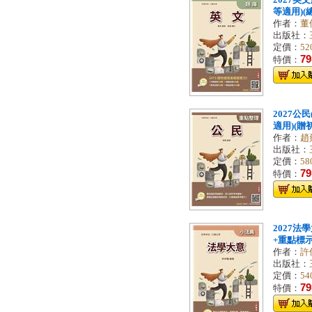
2027英
等適用)(總
作者：
董
出版社：
定價：
52
79
特價：
2027公
適用)(贈
作者：
趙
出版社：
定價：
58
79
特價：
2027法
+重點標示+
作者：
許
出版社：
定價：
54
79
特價：