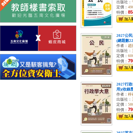
出版社：
定價：
49
85
特價：
2027公
(總題數227
作者：
趙
出版社：
定價：
60
79
特價：
2027行
用)(收錄歷
作者：
梓
出版社：
定價：
58
79
特價：