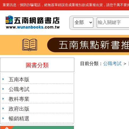
重要訊息：慎防詐騙電話，絕無簽單錯誤造成重複扣款或重複出貨，請您千萬不要操
目前分類：
公職考試
＞
圖書分類
五南本版
公職考試
教科專業
政府出版
暢銷精選