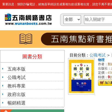
重要訊息：慎防詐騙電話，絕無簽單錯誤造成重複扣款或重複出貨，請您千萬不要操
目前分類：
公職考試
＞
圖書分類
物理
作者：
鄭
五南本版
出版社：
定價：
65
公職考試
9
特價：
教科專業
政府出版
暢銷精選