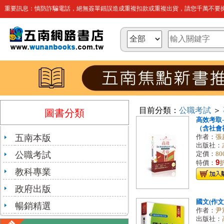
重要訊息：慎防詐騙電話，絕無簽單錯誤造成重複扣款或重複出貨，請您千萬不要操
目前分類：
公職考試
＞
圖書分類
高效考取
（含社會福
五南本版
作者：
張
出版社：
公職考試
定價：
80
9
特價：
教科專業
政府出版
國文(作
暢銷精選
作者：
尹
出版社：