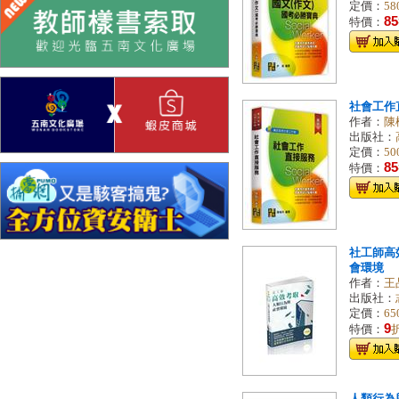
定價：
58
85
特價：
社會工作
作者：
陳
出版社：
定價：
50
85
特價：
社工師高
會環境
作者：
王
出版社：
定價：
65
9
特價：