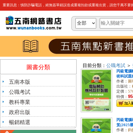
重要訊息：慎防詐騙電話，絕無簽單錯誤造成重複扣款或重複出貨，請您千萬不要操
目前分類：
公職考試
＞
圖書分類
丙級電腦
術科試題精要
五南本版
作者：
圖
出版社：
公職考試
定價：
57
95
特價：
教科專業
政府出版
丙級電腦
暢銷精選
笈(2025
作者：
鈞