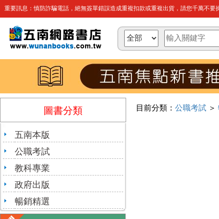
重要訊息：慎防詐騙電話，絕無簽單錯誤造成重複扣款或重複出貨，請您千萬不要操
目前分類：
公職考試
＞
圖書分類
五南本版
公職考試
教科專業
政府出版
暢銷精選