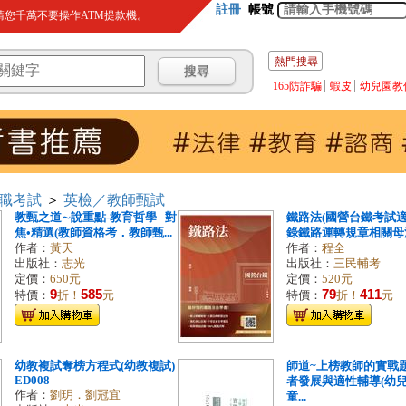
註冊
帳號
您千萬不要操作ATM提款機。
熱門搜尋
165防詐騙
蝦皮
幼兒園教
職考試
＞
英檢／教師甄試
教甄之道∼說重點-教育哲學─對
鐵路法(國營台鐵考試適
焦•精選(教師資格考．教師甄...
錄鐵路運轉規章相關母法)
作者：
黃天
作者：
程全
出版社：
志光
出版社：
三民輔考
定價：
650元
定價：
520元
9
585
79
411
特價：
折！
元
特價：
折！
元
幼教複試奪榜方程式(幼教複試)
師道~上榜教師的實戰題
ED008
者發展與適性輔導(幼
作者：
劉玥．劉冠宜
童...