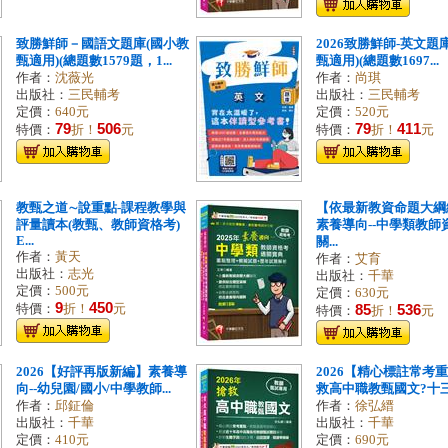
致勝鮮師－國語文題庫(國小教
2026致勝鮮師-英文題
甄適用)(總題數1579題，1...
甄適用)(總題數1697...
作者：
沈薇光
作者：
尚琪
出版社：
三民輔考
出版社：
三民輔考
定價：
640元
定價：
520元
79
506
79
411
特價：
折！
元
特價：
折！
元
教甄之道∼說重點-課程教學與
【依最新教資命題大綱
評量讀本(教甄、教師資格考)
素養導向--中學類教師
E...
關...
作者：
黃天
作者：
艾育
出版社：
志光
出版社：
千華
定價：
500元
定價：
630元
9
450
特價：
折！
元
85
536
特價：
折！
元
2026【好評再版新編】素養導
2026【精心標註常考
向--幼兒園/國小/中學教師...
救高中職教甄國文?十三版
作者：
邱鉦倫
作者：
徐弘縉
出版社：
千華
出版社：
千華
定價：
410元
定價：
690元