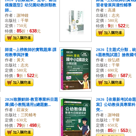
2026【收錄選擇、是非、綜合
師道∼上榜教師的實戰
模擬題型】幼兒園幼教師類教
習者發展與適性輔導
師...
作者：
高通
作者：
謝坤鐘
出版社：
志光
出版社：
千華
定價：
580元
9
522
定價：
750元
特價：
折！
元
85
638
特價：
折！
元
師道∼上榜教師的實戰題庫-課
2026【主題式分類，統
程教學與評量
6題教甄試題】搶救國中小
作者：
黃天
作者：
徐弘縉
出版社：
志光
出版社：
千華
定價：
580元
定價：
690元
9
522
85
587
特價：
折！
元
特價：
折！
元
2026致勝鮮師-教育專業科目題
2026【依最新考試命
庫(國小教甄適用)(總題數...
寫】公幼教保員專業科
作者：
莊淑女
突...
出版社：
三民輔考
作者：
謝坤鐘
定價：
630元
出版社：
千華
79
498
定價：
650元
特價：
折！
元
85
553
特價：
折！
元