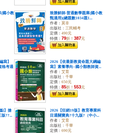
庫(國小教
致勝鮮師-普通數學題庫(國小教
甄適用)(總題數1034題1...
作者：
莫非
出版社：
三民輔考
定價：
490元
79
387
特價：
折！
元
編寫】
2026【依最新教資命題大綱編
資格考通
寫】素養導向--國小類教師資...
作者：
艾育
出版社：
千華
定價：
650元
85
553
特價：
折！
元
重點】搶
2026【狂銷19版】教育專業科
??...
目通關寶典?十九版?（中小...
作者：
艾育
出版社：
千華
定價：
690元