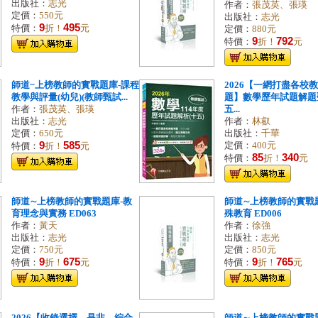
出版社：
志光
作者：
張茂英、張瑛
定價：
550元
出版社：
志光
9
495
特價：
折！
元
定價：
880元
9
792
特價：
折！
元
師道~上榜教師的實戰題庫-課程
2026【一網打盡各校
教學與評量(幼兒)(教師甄試...
題】數學歷年試題解題
作者：
張茂英、張瑛
五...
出版社：
志光
作者：
林叡
定價：
650元
出版社：
千華
9
585
定價：
400元
特價：
折！
元
85
340
特價：
折！
元
師道∼上榜教師的實戰題庫-教
師道∼上榜教師的實戰
育理念與實務 ED063
殊教育 ED006
作者：
黃天
作者：
徐強
出版社：
志光
出版社：
志光
定價：
750元
定價：
850元
9
675
9
765
特價：
折！
元
特價：
折！
元