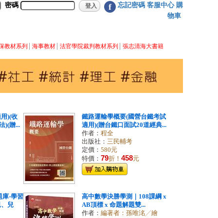
密碼
忘記密碼
客服中心
購
f
物車
保教材系列
海事教材
法官學院裁判教材系列
張志清海大書籍
用)(收
鐵路運輸學概要(國營台鐵考試
(贈...
適用)(贈台鐵口面試20道經典...
作者：
程全
出版社：
三民輔考
定價：
580元
79
458
特價：
折！
元
庫-學習
高中數學決勝學測｜108課綱 x
兒、兒
AB頂標 x 命題解題雙...
作者：
編著者：孫唯洺╱繪