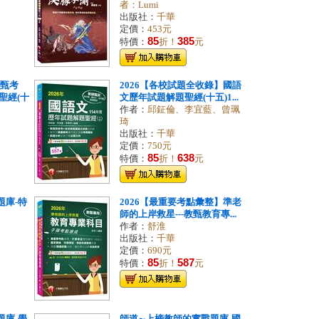
者：Lumi
出版社：
千華
定價：
453元
85
385
特價：
折！
元
教甄考
2026【各校試題全收錄】國語
聖經(十
文歷年試題解題聖經(十五)1...
作者：
邱鉦倫、李宜藍、曾珮
琦
出版社：
千華
定價：
750元
85
638
特價：
折！
元
題庫-特
2026【最重要考點彙整】準老
師的上岸救星---教甄教育專...
作者：
舒淮
出版社：
千華
定價：
690元
85
587
特價：
折！
元