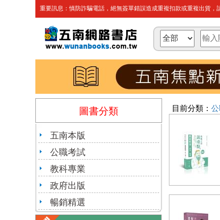
重要訊息：慎防詐騙電話，絕無簽單錯誤造成重複扣款或重複出貨，請
目前分類：
公
圖書分類
五南本版
公職考試
教科專業
政府出版
暢銷精選