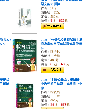
題庫-學
師道∼上榜教師的實戰題庫-國
語文能力測驗
作者：
江河
出版社：
志光
定價：
580元
9
522
特價：
折！
元
整共225
2026【分析各校教甄試題】教
...
育專業科目歷年試題解題聖經
(...
作者：
陳培林
出版社：
千華
定價：
480元
85
408
特價：
折！
元
題要點編
2026【主題式彙編，根據國中
目關鍵
小教甄題目編寫】搶救國中小
教...
作者：
徐弘縉
出版社：
千華
定價：
690元
85
587
特價：
折！
元