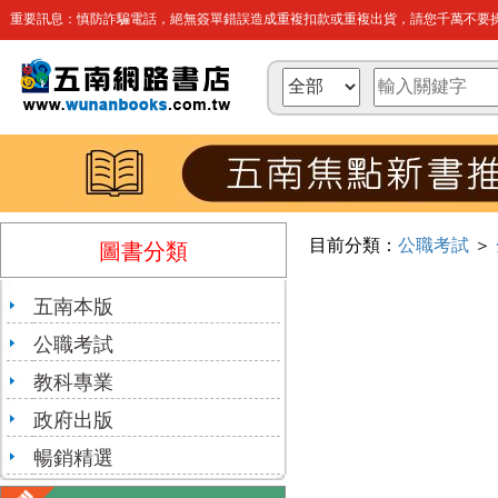
重要訊息：慎防詐騙電話，絕無簽單錯誤造成重複扣款或重複出貨，請您千萬不要操
目前分類：
公職考試
＞
圖書分類
五南本版
公職考試
教科專業
政府出版
暢銷精選