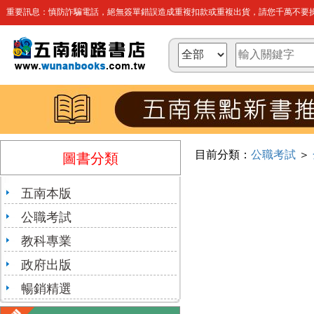
重要訊息：慎防詐騙電話，絕無簽單錯誤造成重複扣款或重複出貨，請您千萬不要操
目前分類：
公職考試
＞
圖書分類
五南本版
公職考試
教科專業
政府出版
暢銷精選