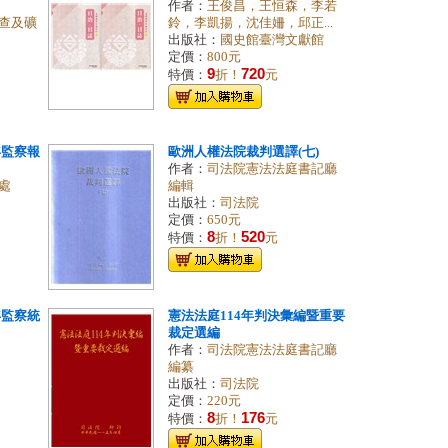
作者：
王俊昌，王恒森，李若
查及礦
鈴，李凱揚，沈佳姍，邱正...
出版社：
國史館臺灣文獻館
定價：
800元
9
720
特價：
折！
元
年監察報
歐洲人權法院裁判選譯(七)
作者：
司法院憲法法庭書記廳
處
編輯
出版社：
司法院
定價：
650元
8
520
特價：
折！
元
年監察統
憲法法庭114年判決彙編暨重要
裁定選編
作者：
司法院憲法法庭書記廳
編纂
出版社：
司法院
定價：
220元
8
176
特價：
折！
元