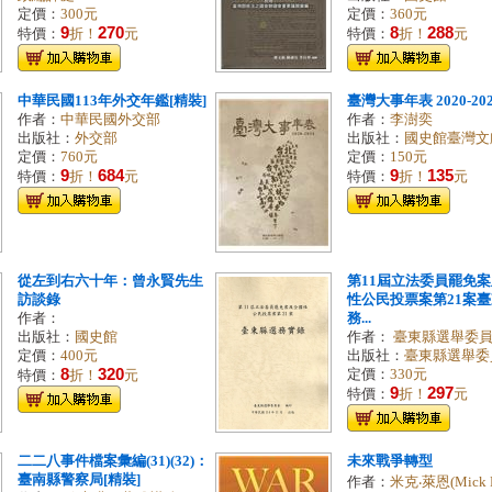
定價：
300元
定價：
360元
9
270
8
288
特價：
折！
元
特價：
折！
元
中華民國113年外交年鑑[精裝]
臺灣大事年表 2020-20
作者：
中華民國外交部
作者：
李澍奕
出版社：
外交部
出版社：
國史館臺灣文
定價：
760元
定價：
150元
9
684
9
135
特價：
折！
元
特價：
折！
元
從左到右六十年：曾永賢先生
第11屆立法委員罷免
訪談錄
性公民投票案第21案
作者：
務...
出版社：
國史館
作者：
臺東縣選舉委
定價：
400元
出版社：
臺東縣選舉委
8
320
定價：
330元
特價：
折！
元
9
297
特價：
折！
元
二二八事件檔案彙編(31)(32)：
未來戰爭轉型
臺南縣警察局[精裝]
作者：
米克‧萊恩(Mick R