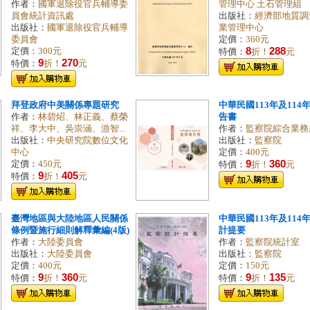
作者：
國軍退除役官兵輔導委
管理中心 土石管理組
員會統計資訊處
出版社：
經濟部地質調
出版社：
國軍退除役官兵輔導
業管理中心
委員會
定價：
360元
8
288
定價：
300元
特價：
折！
元
9
270
特價：
折！
元
拜登政府中美關係專題研究
中華民國113年及114
作者：
林碧炤、林正義、蔡榮
告書
祥、李大中、吳崇涵、游智...
作者：
監察院綜合業務
出版社：
中央研究院數位文化
出版社：
監察院
中心
定價：
400元
9
360
定價：
450元
特價：
折！
元
9
405
特價：
折！
元
臺灣地區與大陸地區人民關係
中華民國113年及114
條例暨施行細則解釋彙編(4版)
計提要
作者：
大陸委員會
作者：
監察院統計室
出版社：
大陸委員會
出版社：
監察院
定價：
400元
定價：
150元
9
360
9
135
特價：
折！
元
特價：
折！
元