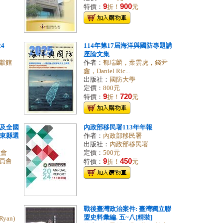
9
900
特價：
折！
元
24
114年第17屆海洋與國防專題講
座論文集
獻館
作者：
郁瑞麟，葉雲虎，錢尹
鑫，Daniel Ric...
出版社：
國防大學
定價：
800元
9
720
特價：
折！
元
案及全國
內政部移民署113年年報
臺東縣選
作者：
內政部移民署
出版社：
內政部移民署
員會
定價：
500元
9
450
員會
特價：
折！
元
戰後臺灣政治案件: 臺灣獨立聯
盟史料彙編. 五~八[精裝]
yan)