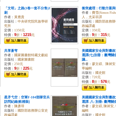
「文明」之路(3卷一套不分售)3
衝突處理：行動方案與
刷
作者：
費雪(Simon Fish
作者：
黃應貴
人，尤采菲譯
出版社：
中央研究院民族學研
出版社：
國防部政務辦
究所
政編譯處
定價：
1350元
定價：
350元
9
1215
9
315
特價：
折！
元
特價：
折！
元
共享蒼穹
美國國家安全與對臺政
作者：
國家圖書館特藏文獻組
選譯(七)別冊：臺灣關
出版社：
國家圖書館
議...
定價：
250元
作者：
廖文碩、陳昶安
9
225
寧編輯
特價：
折！
元
出版社：
國史館
定價：
720元
8
576
特價：
折！
元
星矛弋空：空軍F-104部隊官兵
美國國家安全與對臺政
訪問紀錄[軟精裝]
選譯. 八: 別冊: 臺灣關係
作者：
陳彥璋
作者：
廖文碩, 陳昶安,
出版社：
國防部政務辦公室史
編輯
政編譯處
出版社：
國史館