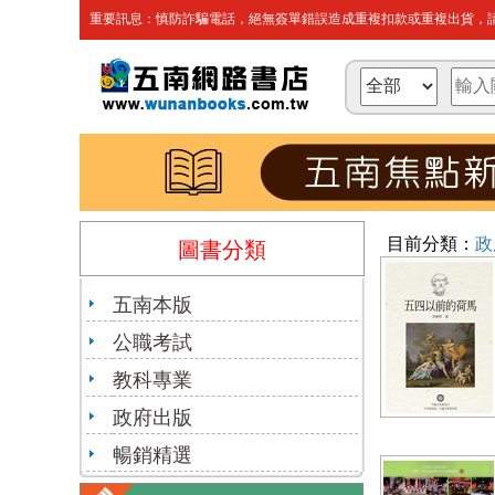
重要訊息：慎防詐騙電話，絕無簽單錯誤造成重複扣款或重複出貨，請
目前分類：
政
圖書分類
五南本版
公職考試
教科專業
政府出版
暢銷精選