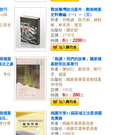
技巧
戰後臺灣政治案件：鄭南榕案
er)等
史料彙編（一）～（五）
作者：
何鳳嬌，薛月順，林秋
公室史
敏，林本原，連克
出版社：
國史館
定價：
2750元
8
2200
特價：
折！
元
策檔案
「島讀 ? 我們的故事」國家檔
係法之參
案館常設展專刊
作者：
陳怡行、蔡昇璋、鄭巧
、李仕
君、趙捷
出版社：
國家發展委員會檔案
管理局
定價：
350元
8
280
特價：
折！
元
策檔案
桃園市第11屆區域立法委員罷
法...
免實錄
 李仕寧
作者：
桃園市選舉委員會
出版社：
桃園市選舉委員會
定價：
1000元