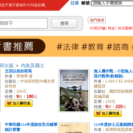
註冊
帳號
您千萬不要操作ATM提款機。
熱門搜尋
165防詐騙
蝦皮
幼兒園教
府出版
＞
內政及國土
五四以前的荷馬
無人機作戰：小型無人
作者：
李奭學 著
現代戰爭[軟精裝]
出版社：
中央研究院中國文哲
作者：
LARS CELAND
研究所
國賢譯
定價：
200元
出版社：
國防部政務辦
9
180
政編譯處
特價：
折！
元
定價：
250元
9
225
特價：
折！
元
中華民國114年退除役官兵輔導
114年度砂土石產銷調
統計要覽
作者：
經濟部地質調查