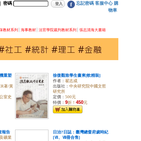
密碼
忘記密碼
客服中心
購
f
物車
保教材系列
海事教材
法官學院裁判教材系列
張志清海大書籍
機重塑
徐復觀致學生書柬[軟精裝]
作者：
翟志成
ER著/黃
出版社：
中央研究院中國文哲
研究所
公室史
定價：
500元
9
450
特價：
折！
元
查報告
日治?日誌：臺灣總督府歲時紀
及礦業
[Ⅶ、Ⅷ冊合售]