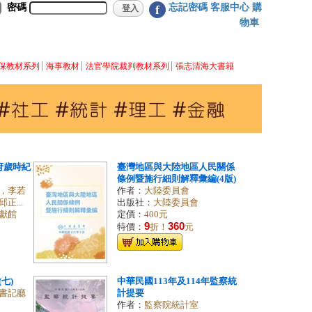
密碼
忘記密碼
客服中心
購
f
物車
保教材系列
海事教材
法官學院裁判教材系列
張志清海大書籍
府歲時紀
臺灣地區與大陸地區人民關係
條例暨施行細則解釋彙編(4版)
，李若
作者：
大陸委員會
...
出版社：
大陸委員會
獻館
定價：
400元
9
360
特價：
折！
元
七)
中華民國113年及114年監察統
書記廳
計提要
作者：
監察院統計室