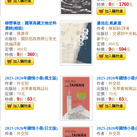
8
1760
特價：
折！
元
柳營掌故：國軍典藏文物史料
遞信志.氣象篇
選輯[精裝]
作者：
陳穎穎/譯者
作者：
陳彥璋
出版社：
交通部中央氣
出版社：
國防部政務辦公室史
象中心
政編譯處
定價：
660元
9
594
定價：
400元
特價：
折！
元
9
360
特價：
折！
元
2025-2026年國情小冊(俄文版)
2025-2026年國情小冊
作者：
外交部
作者：
外交部
出版社：
光華畫報雜誌社
出版社：
光華畫報雜誌
定價：
70元
定價：
70元
9
63
9
63
特價：
折！
元
特價：
折！
元
2025-2026年國情小冊(日文版)
2025-2026年國情小冊
作者：
外交部
作者：
外交部