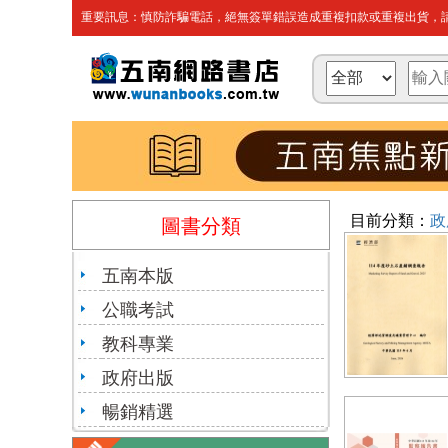
重要訊息：慎防詐騙電話，絕無簽單錯誤造成重複扣款或重複出貨，請
目前分類：
政
圖書分類
五南本版
公職考試
教科專業
政府出版
暢銷精選