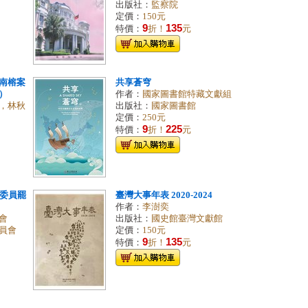
出版社：
監察院
定價：
150元
9
135
特價：
折！
元
南榕案
共享蒼穹
）
作者：
國家圖書館特藏文獻組
，林秋
出版社：
國家圖書館
定價：
250元
9
225
特價：
折！
元
法委員罷
臺灣大事年表 2020-2024
作者：
李澍奕
會
出版社：
國史館臺灣文獻館
員會
定價：
150元
9
135
特價：
折！
元