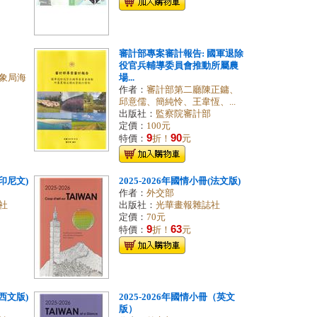
審計部專案審計報告: 國軍退除
役官兵輔導委員會推動所屬農
象局海
場...
作者：
審計部第二廳陳正鏞、
邱意儒、簡純怜、王韋恆、...
出版社：
監察院審計部
定價：
100元
9
90
特價：
折！
元
(印尼文)
2025-2026年國情小冊(法文版)
作者：
外交部
社
出版社：
光華畫報雜誌社
定價：
70元
9
63
特價：
折！
元
(西文版)
2025-2026年國情小冊（英文
版）