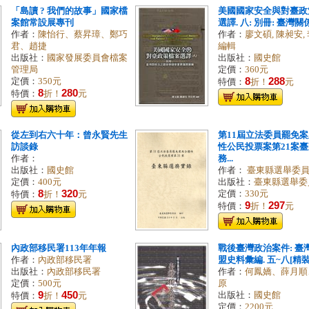
「島讀 ? 我們的故事」國家檔
美國國家安全與對臺政
案館常設展專刊
選譯. 八: 別冊: 臺灣關係
作者：
陳怡行、蔡昇璋、鄭巧
作者：
廖文碩, 陳昶安,
君、趙捷
編輯
出版社：
國家發展委員會檔案
出版社：
國史館
管理局
定價：
360元
8
288
定價：
350元
特價：
折！
元
8
280
特價：
折！
元
從左到右六十年：曾永賢先生
第11屆立法委員罷免
訪談錄
性公民投票案第21案
作者：
務...
出版社：
國史館
作者：
臺東縣選舉委
定價：
400元
出版社：
臺東縣選舉委
8
320
定價：
330元
特價：
折！
元
9
297
特價：
折！
元
內政部移民署113年年報
戰後臺灣政治案件: 臺
作者：
內政部移民署
盟史料彙編. 五~八[精裝
出版社：
內政部移民署
作者：
何鳳嬌、薛月順
定價：
500元
原
9
450
出版社：
國史館
特價：
折！
元
定價：
2200元