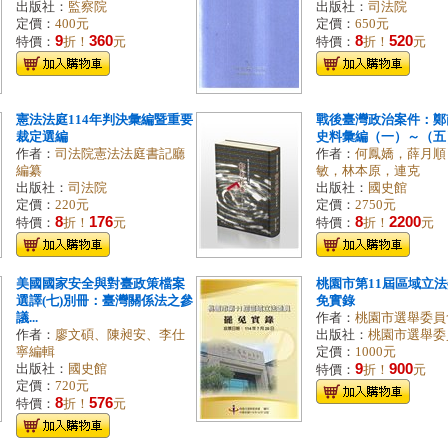
出版社：
監察院
出版社：
司法院
定價：
400元
定價：
650元
9
360
8
520
特價：
折！
元
特價：
折！
元
憲法法庭114年判決彙編暨重要
戰後臺灣政治案件：鄭
裁定選編
史料彙編（一）～（五
作者：
司法院憲法法庭書記廳
作者：
何鳳嬌，薛月順
編纂
敏，林本原，連克
出版社：
司法院
出版社：
國史館
定價：
220元
定價：
2750元
8
176
8
2200
特價：
折！
元
特價：
折！
元
美國國家安全與對臺政策檔案
桃園市第11屆區域立
選譯(七)別冊：臺灣關係法之參
免實錄
議...
作者：
桃園市選舉委員
作者：
廖文碩、陳昶安、李仕
出版社：
桃園市選舉委
寧編輯
定價：
1000元
9
900
出版社：
國史館
特價：
折！
元
定價：
720元
8
576
特價：
折！
元