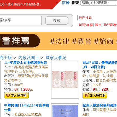
註冊
帳號
您千萬不要操作ATM提款機。
熱門搜尋
165防詐騙
蝦皮
幼兒園教
府出版
＞
內政及國土
＞
國家大事紀
114年度砂土石產銷調查報告
日治?日誌：臺灣總督
作者：
經濟部地質調查及礦業
[Ⅶ、Ⅷ冊合售]
管理中心 土石管理組
作者：
王俊昌，王恒森
出版社：
經濟部地質調查及礦
鈴，李凱揚，沈佳姍，邱正
業管理中心
出版社：
國史館臺灣文
定價：
360元
定價：
800元
8
288
9
720
特價：
折！
元
特價：
折！
元
中華民國113年及114年監察報
歐洲人權法院裁判選譯(
告書
作者：
司法院憲法法庭
作者：
監察院綜合業務處
編輯