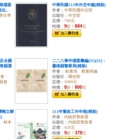
策檔案
中華民國113年外交年鑑[精裝]
法...
作者：
中華民國外交部
 李仕寧
出版社：
外交部
定價：
760元
9
684
特價：
折！
元
案及全國
二二八事件檔案彙編(31)(32)：
臺東縣選
臺南縣警察局[精裝]
作者：
歐素瑛、蔡雅祺編
員會
出版社：
國史館
員會
定價：
1000元
8
800
特價：
折！
元
灣獨立聯
113年警政工作年報[精裝]
]
作者：
內政部警政署
、林本
出版社：
內政部警政署
定價：
420元
9
378
特價：
折！
元