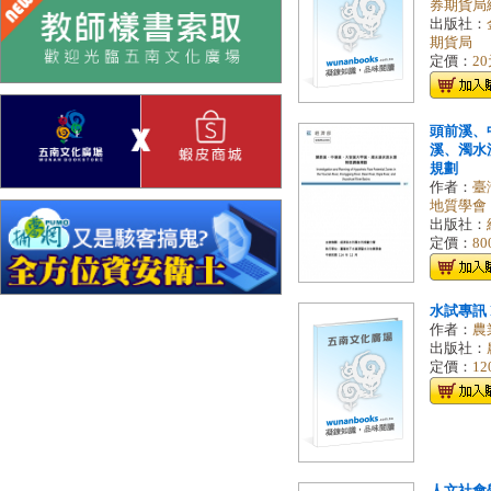
券期貨局
出版社：
期貨局
定價：
2
頭前溪、
溪、濁水
規劃
作者：
臺
地質學會
出版社：
定價：
80
水試專訊 N
作者：
農
出版社：
定價：
12