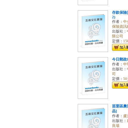
存款保險資
2)
作者：
中
保險資訊
出版社：
限公司
定價：
15
今日郵政8
作者：
中
出版社：
司
定價：
5
苗栗區農業
品]
作者：
盧
出版社：
良場