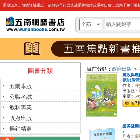
重要訊息：慎防詐騙電話，絕無簽單錯誤造成重複扣款或重複出貨，請您千萬不要操
目前分類：
政府出版
＞
圖書分類
農政與農情3
賦能.智
五南本版
作者：
許
出版社：
公職考試
定價：
6
教科專業
政府出版
證券暨期貨
暢銷精選
2
作者：
金