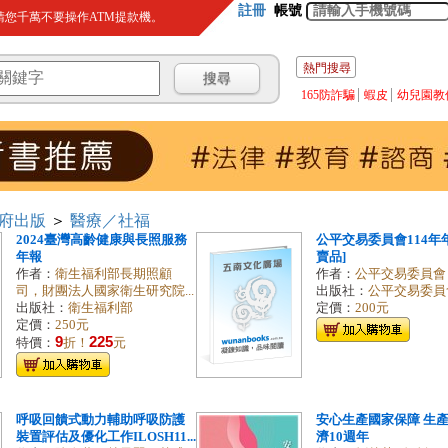
註冊
帳號
您千萬不要操作ATM提款機。
熱門搜尋
165防詐騙
蝦皮
幼兒園教
府出版
＞
醫療／社福
2024臺灣高齡健康與長照服務
公平交易委員會114年
年報
賣品]
作者：
衛生福利部長期照顧
作者：
公平交易委員會
司，財團法人國家衛生研究院...
出版社：
公平交易委員
出版社：
衛生福利部
定價：
200元
定價：
250元
9
225
特價：
折！
元
呼吸回饋式動力輔助呼吸防護
安心生產國家保障 生
裝置評估及優化工作ILOSH11...
濟10週年