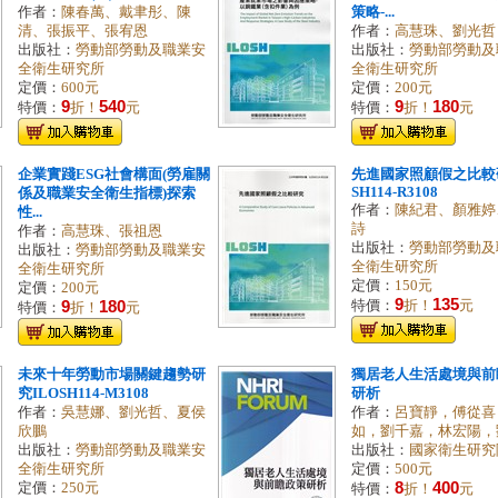
作者：
陳春萬、戴聿彤、陳
策略-...
清、張振平、張宥恩
作者：
高慧珠、劉光哲
出版社：
勞動部勞動及職業安
出版社：
勞動部勞動及
全衛生研究所
全衛生研究所
定價：
600元
定價：
200元
9
540
9
180
特價：
折！
元
特價：
折！
元
企業實踐ESG社會構面(勞雇關
先進國家照顧假之比較研
SH114-R3108
係及職業安全衛生指標)探索
作者：
陳紀君、顏雅婷
性...
詩
作者：
高慧珠、張祖恩
出版社：
勞動部勞動及
出版社：
勞動部勞動及職業安
全衛生研究所
全衛生研究所
定價：
150元
定價：
200元
9
135
9
180
特價：
折！
元
特價：
折！
元
未來十年勞動市場關鍵趨勢研
獨居老人生活處境與前
究ILOSH114-M3108
研析
作者：
吳慧娜、劉光哲、夏侯
作者：
呂寶靜，傅從喜
欣鵬
如，劉千嘉，林宏陽，劉一
出版社：
勞動部勞動及職業安
出版社：
國家衛生研究
全衛生研究所
定價：
500元
8
400
定價：
250元
特價：
折！
元