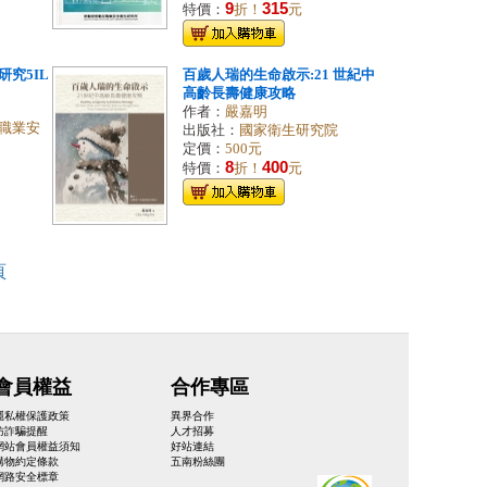
9
315
特價：
折！
元
究5IL
百歲人瑞的生命啟示:21 世紀中
高齡長壽健康攻略
作者：
嚴嘉明
職業安
出版社：
國家衛生研究院
定價：
500元
8
400
特價：
折！
元
頁
會員權益
合作專區
隱私權保護政策
異界合作
防詐騙提醒
人才招募
網站會員權益須知
好站連結
購物約定條款
五南粉絲團
網路安全標章