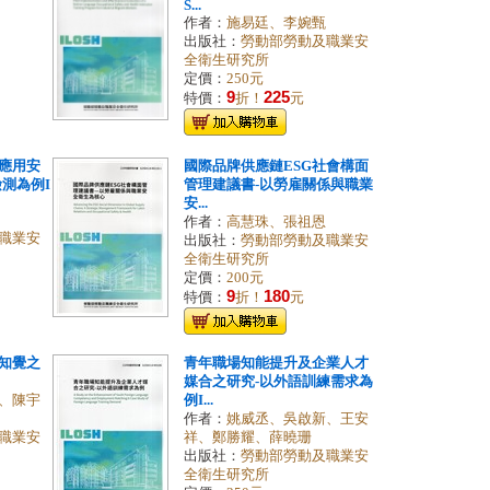
S...
作者：
施易廷、李婉甄
出版社：
勞動部勞動及職業安
全衛生研究所
定價：
250元
9
225
特價：
折！
元
應用安
國際品牌供應鏈ESG社會構面
測為例I
管理建議書-以勞雇關係與職業
安...
作者：
高慧珠、張祖恩
職業安
出版社：
勞動部勞動及職業安
全衛生研究所
定價：
200元
9
180
特價：
折！
元
知覺之
青年職場知能提升及企業人才
媒合之研究-以外語訓練需求為
、陳宇
例I...
作者：
姚威丞、吳啟新、王安
職業安
祥、鄭勝耀、薛曉珊
出版社：
勞動部勞動及職業安
全衛生研究所