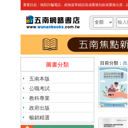
重要訊息：慎防詐騙電話，絕無簽單錯誤造成重複扣款或重複出貨，請
目前分類：
政
圖書分類
五南本版
公職考試
教科專業
政府出版
暢銷精選