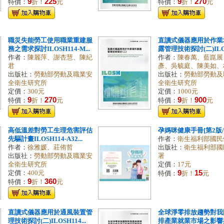
9
225
9
270
特價：
折！
元
特價：
折！
元
職災失能勞工使用職業重建服
直讀式儀器應用於作業
務之需求探討ILOSH114-M...
露管理技術探討(二)ILOS
作者：
陳麗萍、謝杏慧、陳紀
作者：
陳春萬、藍崑展
君
彥、吳毓庭、陳美如、
出版社：
勞動部勞動及職業安
出版社：
勞動部勞動及
全衛生研究所
全衛生研究所
定價：
300元
定價：
1000元
9
270
9
900
特價：
折！
元
特價：
折！
元
高低溫差對勞工生理危害評估
孕媽咪健康手冊[第2版/
先驅計畫ILOSH114-A32...
作者：
衛生福利部國民
作者：
徐雅媛、莊侑哲
出版社：
衛生福利部國
出版社：
勞動部勞動及職業安
署
全衛生研究所
定價：
17元
9
15
定價：
400元
特價：
折！
元
9
360
特價：
折！
元
直讀式儀器應用於通風裝置管
全球淨零排放趨勢對我
理技術探討(二)ILOSH114...
排產業就業市場之影響