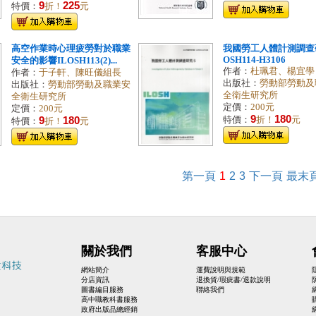
9
225
特價：
折！
元
高空作業時心理疲勞對於職業
我國勞工人體計測調查研
OSH114-H3106
安全的影響ILOSH113(2)...
作者：
杜珮君、楊宜學
作者：
于子軒、陳旺儀組長
出版社：
勞動部勞動及
出版社：
勞動部勞動及職業安
全衛生研究所
全衛生研究所
定價：
200元
定價：
200元
9
180
9
180
特價：
折！
元
特價：
折！
元
第一頁
1
2
3
下一頁
最末
關於我們
客服中心
網站簡介
運費說明與規範
分店資訊
退換貨/瑕疵書/退款說明
圖書編目服務
聯絡我們
高中職教科書服務
政府出版品總經銷