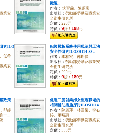
搬運...
作者：
沈育霖、陳碩彥
職業安
出版社：
勞動部勞動及職業安
全衛生研究所
定價：
220元
9
198
特價：
折！
元
究ILO
鋁製模板系統使用現況與工法
安全性研究ILOSH114-S3...
、任希
作者：
李柏宏、郭斯傑
出版社：
勞動部勞動及職業安
職業安
全衛生研究所
定價：
200元
9
180
特價：
折！
元
瞻政策
促進二度就業婦女重返職場的
相關輔助措施探討ILOSH114...
，邱靜
作者：
陳麗萍、林國榮、李右
...
婷、蕭晴惠
院
出版社：
勞動部勞動及職業安
全衛生研究所
定價：
350元