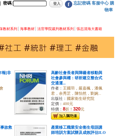
密碼
忘記密碼
客服中心
購
f
物車
保教材系列
海事教材
法官學院裁判教材系列
張志清海大書籍
年報[非
高齡社會長者與障礙者移動與
社會參與權：研析建立整合式
交通運...
會
作者：
王國羽，嚴嘉楓，潘佩
君，余秀芷，陳怡然，劉婉...
出版社：
國家衛生研究院
定價：
400元
8
320
特價：
折！
元
產事故救
產業移工職業安全衛生母語講
師培訓方案試辦及成效評估ILO