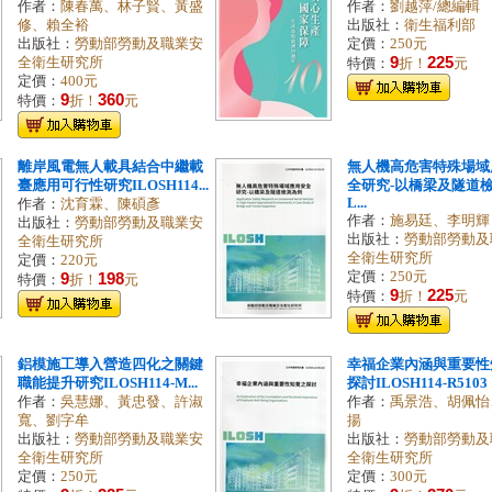
作者：
陳春萬、林子賢、黃盛
作者：
劉越萍/總編輯
修、賴全裕
出版社：
衛生福利部
出版社：
勞動部勞動及職業安
定價：
250元
9
225
全衛生研究所
特價：
折！
元
定價：
400元
9
360
特價：
折！
元
離岸風電無人載具結合中繼載
無人機高危害特殊場域
臺應用可行性研究ILOSH114...
全研究-以橋梁及隧道檢
L...
作者：
沈育霖、陳碩彥
作者：
施易廷、李明輝
出版社：
勞動部勞動及職業安
出版社：
勞動部勞動及
全衛生研究所
全衛生研究所
定價：
220元
定價：
250元
9
198
特價：
折！
元
9
225
特價：
折！
元
鋁模施工導入營造四化之關鍵
幸福企業內涵與重要性
職能提升研究ILOSH114-M...
探討ILOSH114-R5103
作者：
吳慧娜、黃忠發、許淑
作者：
禹景浩、胡佩怡
寬、劉字牟
揚
出版社：
勞動部勞動及職業安
出版社：
勞動部勞動及
全衛生研究所
全衛生研究所
定價：
250元
定價：
300元