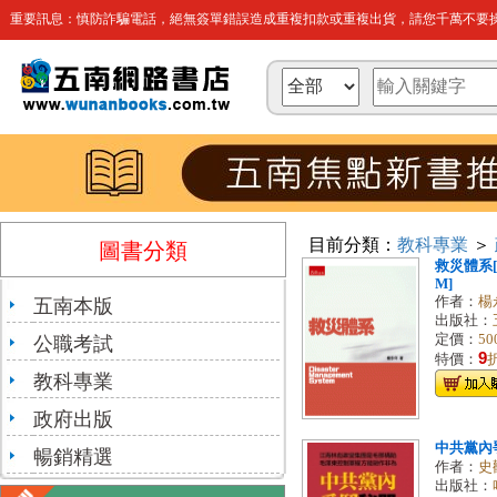
重要訊息：慎防詐騙電話，絕無簽單錯誤造成重複扣款或重複出貨，請您千萬不要操
目前分類：
教科專業
＞
圖書分類
救災體系[1
M]
作者：
楊
五南本版
出版社：
定價：
50
公職考試
9
特價：
教科專業
政府出版
中共黨內
暢銷精選
作者：
史
出版社：