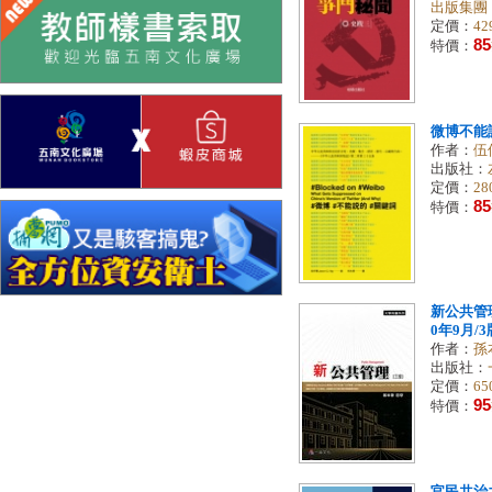
出版集團
定價：
42
85
特價：
微博不能
作者：
伍仟
出版社：
定價：
28
85
特價：
新公共管理
0年9月/3版
作者：
孫
出版社：
定價：
65
95
特價：