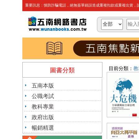
重要訊息：慎防詐騙電話，絕無簽單錯誤造成重複扣款或重複出貨，請
目前分類：
教
圖書分類
五南本版
公職考試
教科專業
政府出版
暢銷精選