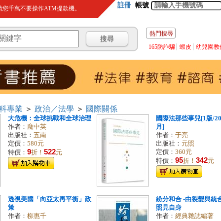
註冊
帳號
您千萬不要操作ATM提款機。
熱門搜尋
165防詐騙
蝦皮
幼兒園教
科專業
＞
政治／法學
＞
國際關係
大危機：全球挑戰和全球治理
國際法那些事兒[1版/20
作者：
龐中英
月]
出版社：
五南
作者：
于亮
定價：
580元
出版社：
元照
9
522
定價：
360元
特價：
折！
元
95
342
特價：
折！
元
透視美國「向亞太再平衡」政
紛分和合 -由裂變與統
策
照見自身
作者：
柳惠千
作者：
經典雜誌編著