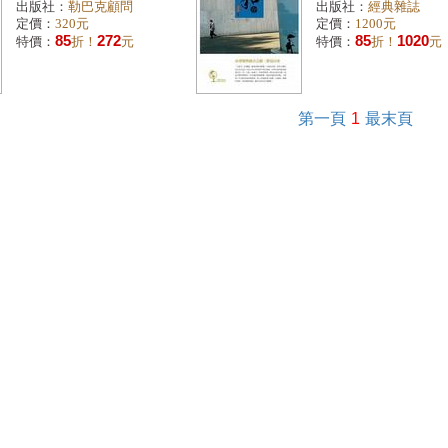
出版社：
勒巴克顧問
出版社：
經典雜誌
定價：
320元
定價：
1200元
85
272
85
1020
特價：
折！
元
特價：
折！
元
第一頁
1
最末頁