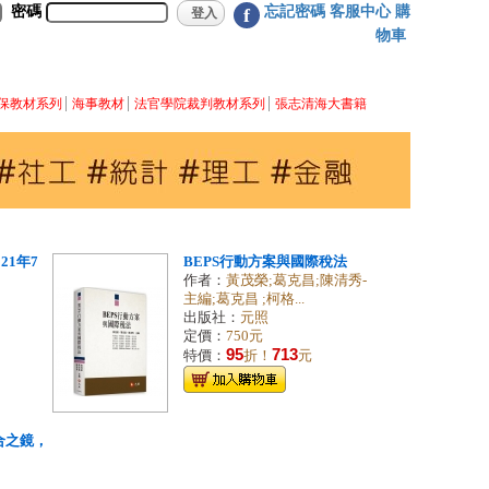
密碼
忘記密碼
客服中心
購
f
物車
保教材系列
海事教材
法官學院裁判教材系列
張志清海大書籍
21年7
BEPS行動方案與國際稅法
作者：
黃茂榮;葛克昌;陳清秀-
主編;葛克昌 ;柯格...
出版社：
元照
定價：
750元
95
713
特價：
折！
元
合之鏡，