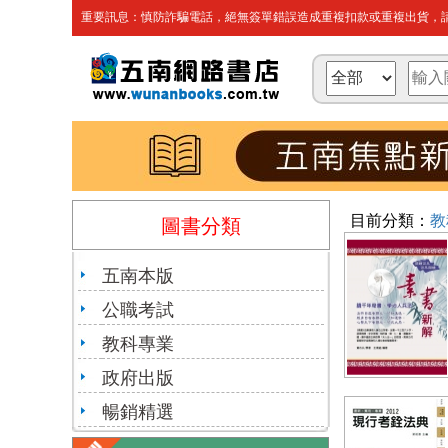
重要訊息：慎防詐騙電話，絕無簽單錯誤造成重複扣款或重複出貨，請
目前分類：
教
圖書分類
五南本版
公職考試
教科專業
政府出版
暢銷精選