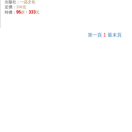
出版社：
一品文化
定價：
350元
95
333
特價：
折！
元
第一頁
1
最末頁