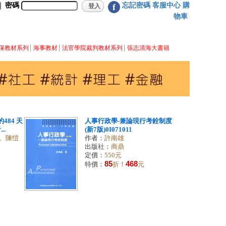
密碼
忘記密碼
客服中心
購
f
物車
保教材系列
海事教材
法官學院裁判教材系列
張志清海大書籍
484 天
人事行政學-兼論現行考銓制度
..
(新7版)0I071011
、陳愷
作者：
許南雄
出版社：
商鼎
定價：
550元
85
468
特價：
折！
元