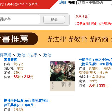
註冊
帳號
您千萬不要操作ATM提款機。
熱門搜尋
165防詐騙
蝦皮
幼兒園教
科專業
＞
政治／法學
＞
政治
素書新解
公民很忙：無名小神S 的
作者：
黃石公
（附公民很忙DVD 影音.
出版社：
華志
作者：
黃建興、邱顯洵
定價：
250元
璜策畫/無名小神s 著
85
213
出版社：
幸福綠光
特價：
折！
元
定價：
399元
85
339
特價：
折！
元
現行考銓法典-2012國考.實務法
律工具書[2011年8月...
作者：
郭如意