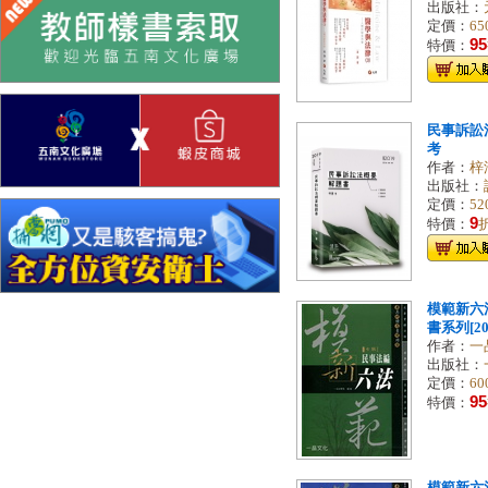
出版社：
定價：
65
95
特價：
民事訴訟
考
作者：
梓
出版社：
定價：
52
9
特價：
模範新六
書系列[20
作者：
一
出版社：
定價：
60
95
特價：