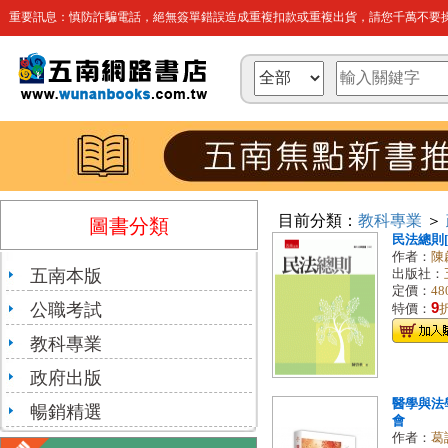
重要訊息：慎防詐騙電話，絕無簽單錯誤造成重複扣款或重複出貨，請您千萬不要操
目前分類：
教科專業
＞
圖書分類
民法總則[1
作者：
陳
五南本版
出版社：
定價：
48
公職考試
9
特價：
教科專業
政府出版
醫學與法
暢銷精選
會
作者：
葛