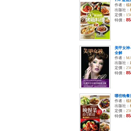
150 道
作者：
楊
出版社：
定價：
15
85
特價：
美甲女神
全解
作者：
M
出版社：
定價：
25
85
特價：
哪些晚餐
作者：
楊
出版社：
定價：
25
85
特價：