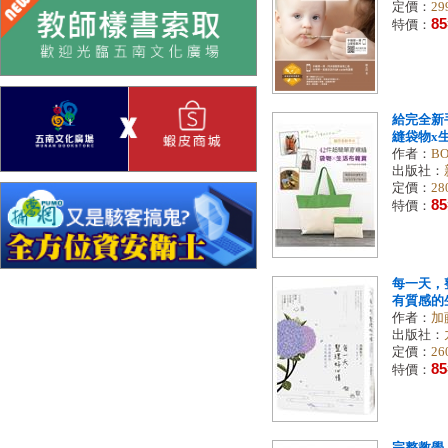
定價：
29
85
特價：
給完全新
縫袋物x
作者：
BO
出版社：
定價：
28
85
特價：
每一天，
有質感的
作者：
加
出版社：
定價：
26
85
特價：