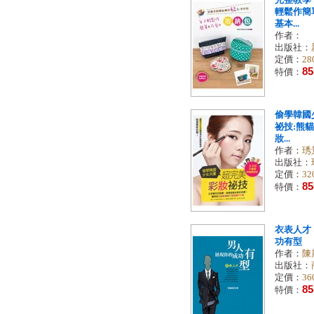
完整教學
輕鬆作簡
基本...
作者：
出版社：
定價：
28
85
特價：
偷學韓國
祕技:熊
妝...
作者：
琇
出版社：
定價：
32
85
特價：
衣表人才
功有型
作者：
陳
出版社：
定價：
36
85
特價：